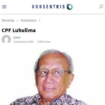
Loncat
Menu
ke
Mobile
konten
Beranda
Humaniora
CPF Luhulima
Editor
2 Desember 2024
2,025 views