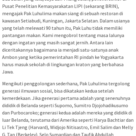
Pusat Penelitian Kemasyarakatan LIPI (sekarang BRIN),
mengajak Pak Luhulima makan siang di sebuah restoran di
kawasan Setiabudi, Kuningan, Jakarta Selatan. Dalam usianya
yang telah melewati 90 tahun itu, Pak Luhu tidak memiliki
pantangan makan. Kami mengobrol tentang masa lalunya
dengan ingatan yang masih sangat jernih. Antara lain
diceritakannya bagaimana ia menjadi satu-satunya anak
Ambon yang ketika pemerintahan RI pindah ke Yogyakarta
harus masuk sekolah di lingkungan kraton yang berbahasa
Jawa.
Mengikuti penggolongan sederhana, Pak Luhulima tergolong
generasi ilmuwan sosial, bisa dikatakan kedua setelah
kemerdekaan. Jika generasi pertama adalah yang senenuhnya
dididik di Belanda seperti Supomo, Sumitro Djojohadikusumo
dan Purbocaroko; generasi kedua adalah mereka yang dididik di
luar Belanda, terutama dari Amerika seperti Harya Bachtiar dan
Li Tek Tjeng (Harvard), Widjojo Nitisastro, Emil Salim dan Melly
G. Tan (Berkeley), Selo Sumardjan dan Taufik Abdullah