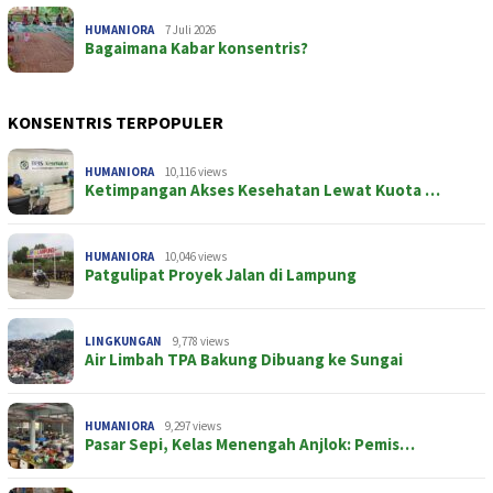
HUMANIORA
7 Juli 2026
Bagaimana Kabar konsentris?
KONSENTRIS TERPOPULER
HUMANIORA
10,116 views
Ketimpangan Akses Kesehatan Lewat Kuota …
HUMANIORA
10,046 views
Patgulipat Proyek Jalan di Lampung
LINGKUNGAN
9,778 views
Air Limbah TPA Bakung Dibuang ke Sungai
HUMANIORA
9,297 views
Pasar Sepi, Kelas Menengah Anjlok: Pemis…