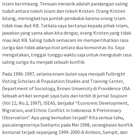
Islam berimbang. Temuan menarik adalah pandangan saling
tuduh antara tokoh Islam dan tokoh Kristen. Orang Kristen
bilang, meningkatnya jumlah penduduk karena orang Islam
tidak mau ikut KB. Tatkala saya bertanya kepada pihak Islam,
jawaban yang sama akan kita dengar, orang Kristen yang tidak
mau ikut KB. Saling tuduh semacam ini memperlihatkan rasa
curiga dan tidak adanya
trust
antara dua komunitas itu. Saya
mengatakan, tinggal tunggu waktu saja untuk mengubah rasa
saling curiga itu menjadi sebuah konflik.
Pada 1996-1997, selama enam bulan saya menjadi Fulbright
Visting Scholars di Population Studies and Training Center,
Department of Sociology, Brown University di Providence USA.
Sebuah artikel sempat saya tulis dan terbit di jurnal
Soujourn
(Vol 12, No.2, 1997), ISEAS, berjudul “Economic Development,
Migration, and Ethnic Conflict in Indonesia: A Preliminary
Observation”. Apa yang kemudian terjadi? Kita semua tahu,
pascalengesernya Soeharto pada Mei 1998, serangkaian konflik
komunal terjadi sepanjang 1999-2000 di Ambon, Sampit, dan