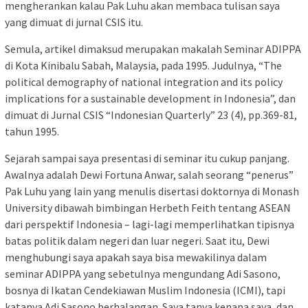
mengherankan kalau Pak Luhu akan membaca tulisan saya
yang dimuat di jurnal CSIS itu.
Semula, artikel dimaksud merupakan makalah Seminar ADIPPA
di Kota Kinibalu Sabah, Malaysia, pada 1995. Judulnya, “The
political demography of national integration and its policy
implications for a sustainable development in Indonesia”, dan
dimuat di Jurnal CSIS “Indonesian Quarterly” 23 (4), pp.369-81,
tahun 1995.
Sejarah sampai saya presentasi di seminar itu cukup panjang.
Awalnya adalah Dewi Fortuna Anwar, salah seorang “penerus”
Pak Luhu yang lain yang menulis disertasi doktornya di Monash
University dibawah bimbingan Herbeth Feith tentang ASEAN
dari perspektif Indonesia – lagi-lagi memperlihatkan tipisnya
batas politik dalam negeri dan luar negeri. Saat itu, Dewi
menghubungi saya apakah saya bisa mewakilinya dalam
seminar ADIPPA yang sebetulnya mengundang Adi Sasono,
bosnya di Ikatan Cendekiawan Muslim Indonesia (ICMI), tapi
katanya Adi Sasono berhalangan. Saya tanya kenapa saya, dan