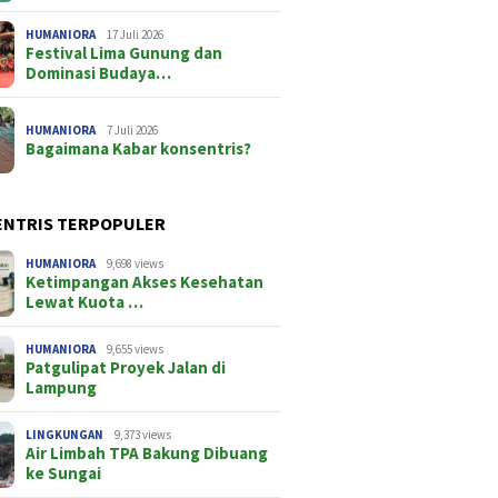
HUMANIORA
17 Juli 2026
Festival Lima Gunung dan
Dominasi Budaya…
HUMANIORA
7 Juli 2026
Bagaimana Kabar konsentris?
ENTRIS TERPOPULER
HUMANIORA
9,698 views
Ketimpangan Akses Kesehatan
Lewat Kuota …
HUMANIORA
9,655 views
Patgulipat Proyek Jalan di
Lampung
LINGKUNGAN
9,373 views
Air Limbah TPA Bakung Dibuang
ke Sungai