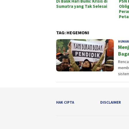
Di Balik Hari Bumi: Krisis di
PSN 
Sumatra yang Tak Selesai
Obli
Pera
Peta
TAG:
HEGEMONI
HUMAN
Menj
Baga
Renca
membi
sistem
HAK CIPTA
DISCLAIMER