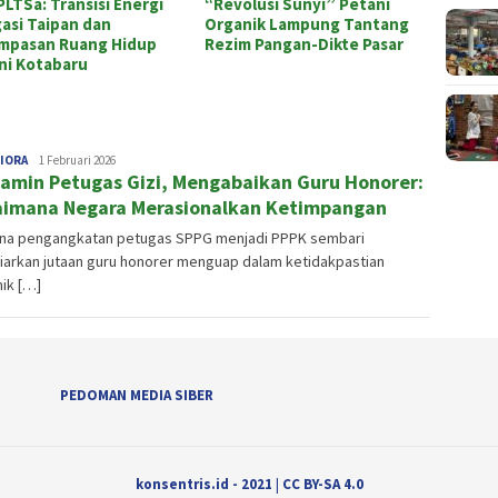
PLTSa: Transisi Energi
“Revolusi Sunyi” Petani
Banjir
gasi Taipan dan
Organik Lampung Tantang
Lampu
mpasan Ruang Hidup
Rezim Pangan-Dikte Pasar
Pemba
ni Kotabaru
Prinsi
editor
IORA
1 Februari 2026
amin Petugas Gizi, Mengabaikan Guru Honorer:
imana Negara Merasionalkan Ketimpangan
na pengangkatan petugas SPPG menjadi PPPK sembari
arkan jutaan guru honorer menguap dalam ketidakpastian
ik […]
PEDOMAN MEDIA SIBER
konsentris.id - 2021
|
CC BY-SA 4.0