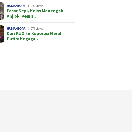
 Berulang Bandar
Air Limbah TPA Bakung
ng: Kebijakan
Dibuang ke Sungai
HUMANIORA
8,896 views
Pasar Sepi, Kelas Menengah
ngunan Tak Sejalan
Anjlok: Pemis…
p Berkelanjutan
HUMANIORA
8,079 views
Dari KUD ke Koperasi Merah
Putih: Kegaga…