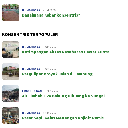
HUMANIORA
7 Juli 2026
Bagaimana Kabar konsentris?
KONSENTRIS TERPOPULER
HUMANIORA
9,681 views
Ketimpangan Akses Kesehatan Lewat Kuota …
HUMANIORA
9,638 views
Patgulipat Proyek Jalan di Lampung
LINGKUNGAN
9,352 views
Air Limbah TPA Bakung Dibuang ke Sungai
HUMANIORA
8,880 views
Pasar Sepi, Kelas Menengah Anjlok: Pemis…