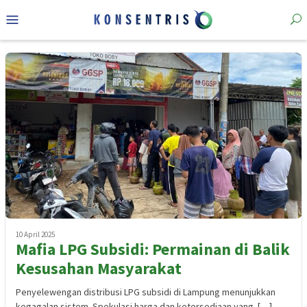
Loncat
Menu
ke
Mobile
konten
10 April 2025
Mafia LPG Subsidi: Permainan di Balik
Kesusahan Masyarakat
Penyelewengan distribusi LPG subsidi di Lampung menunjukkan
kegagalan sistem. Spekulasi harga dan ketersediaan yang […]