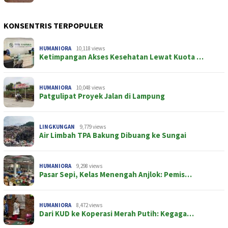
KONSENTRIS TERPOPULER
HUMANIORA
10,118 views
Ketimpangan Akses Kesehatan Lewat Kuota …
HUMANIORA
10,048 views
Patgulipat Proyek Jalan di Lampung
LINGKUNGAN
9,779 views
Air Limbah TPA Bakung Dibuang ke Sungai
HUMANIORA
9,298 views
Pasar Sepi, Kelas Menengah Anjlok: Pemis…
HUMANIORA
8,472 views
Dari KUD ke Koperasi Merah Putih: Kegaga…