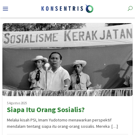
Loncat
Menu
ke
Mobile
konten
5 Agustus 2025
Siapa Itu Orang Sosialis?
Melalui kisah PSI, Imam Yudotomo menawarkan perspektif
mendalam tentang siapa itu orang-orang sosialis. Mereka […]